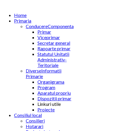
Home
Primaria
Conducere
Componenta
Primar
Viceprimar
Secretar general
Rapoarte primar
Statutul Unitatii
Administrativ-
Teritoriale
Diverse
Informatii
Primarie
Organigrama
Program
Aparatul propriu
Dispozitii primar
Linkuri utile
Proiecte
Consiliul local
Consilieri
Hotarari