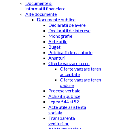
Documente si
informatii financiare
Alte documente
Documente publice
Declaratii de avere
Declaratii de interese
Monografie
Acte utile
Buget
Publicatii de casatorie
Anunturi
Oferte vanzare teren
Oferte vanzare teren
acceptate
Oferte vanzare teren
padure
Procese verbale
Achizitii publice
Legea 544 si 52
Acte utile asistenta
sociala
Transparenta
veniturilor
Asistenta sociala