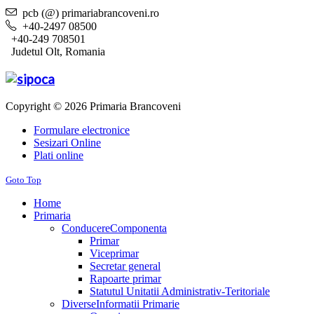
pcb (@) primariabrancoveni.ro
+40-2497 08500
+40-249 708501
Judetul Olt, Romania
Copyright © 2026 Primaria Brancoveni
Formulare electronice
Sesizari Online
Plati online
Goto Top
Home
Primaria
Conducere
Componenta
Primar
Viceprimar
Secretar general
Rapoarte primar
Statutul Unitatii Administrativ-Teritoriale
Diverse
Informatii Primarie