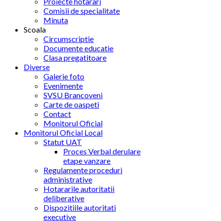
Proiecte hotarari
Comisii de specialitate
Minuta
Scoala
Circumscriptie
Documente educatie
Clasa pregatitoare
Diverse
Galerie foto
Evenimente
SVSU Brancoveni
Carte de oaspeti
Contact
Monitorul Oficial
Monitorul Oficial Local
Statut UAT
Proces Verbal derulare
etape vanzare
Regulamente proceduri
administrative
Hotararile autoritatii
deliberative
Dispozitiile autoritati
executive