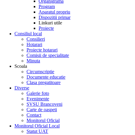
Organigrama
Program
Aparatul propriu
Dispozitii primar
Linkuri utile
Proiecte
Consiliul local
Consilieri
Hotarari
Proiecte hotarari
Comisii de specialitate
Minuta
Scoala
Circumscriptie
Documente educatie
Clasa pregatitoare
Diverse
Galerie foto
Evenimente
SVSU Brancoveni
Carte de oaspeti
Contact
Monitorul Oficial
Monitorul Oficial Local
Statut UAT