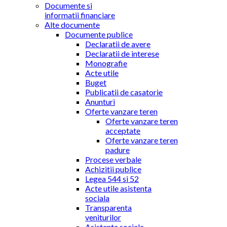
Documente si
informatii financiare
Alte documente
Documente publice
Declaratii de avere
Declaratii de interese
Monografie
Acte utile
Buget
Publicatii de casatorie
Anunturi
Oferte vanzare teren
Oferte vanzare teren
acceptate
Oferte vanzare teren
padure
Procese verbale
Achizitii publice
Legea 544 si 52
Acte utile asistenta
sociala
Transparenta
veniturilor
Asistenta sociala