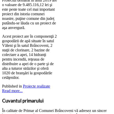
Proiectul demarat în anul 2019 are
o valoare de 9.485.116,12 lei şi
este peste toate cel mai important
proiect din istoria comunei
noastre, puţine comune din judeţ
putându-se lăuda cu un proiect de
aşa anvergură.
Acest proiect are în componenţă 2
gospodării de apă situate în satul
Văleni şi în satul Brâncoveni, 2
staţii de clorinare, 2 bazine de
colectare a apei, 14 hidranţi
pentru incendii, reţeaua de
distribuire a apei de o parte şi de
alta a tuturor străzilor şi oferă
1020 de branşări la gospodările
cetăţenilor.
Published in
Proiecte realizate
Read more...
Cuvantul primarului
În calitate de Primar al Comunei Brâncoveni vă adresez un sincer