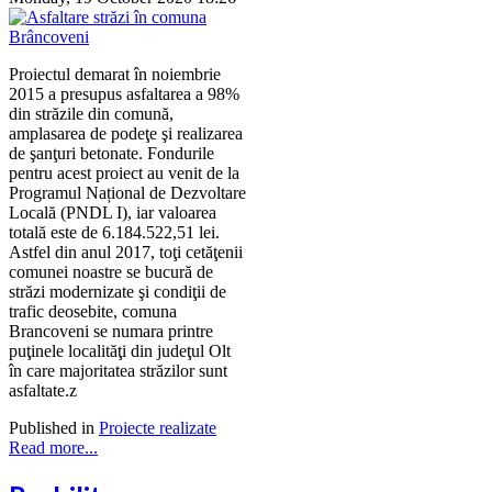
Proiectul demarat în noiembrie
2015 a presupus asfaltarea a 98%
din străzile din comună,
amplasarea de podeţe şi realizarea
de şanţuri betonate. Fondurile
pentru acest proiect au venit de la
Programul Național de Dezvoltare
Locală (PNDL I), iar valoarea
totală este de 6.184.522,51 lei.
Astfel din anul 2017, toţi cetăţenii
comunei noastre se bucură de
străzi modernizate şi condiţii de
trafic deosebite, comuna
Brancoveni se numara printre
puţinele localităţi din judeţul Olt
în care majoritatea străzilor sunt
asfaltate.z
Published in
Proiecte realizate
Read more...