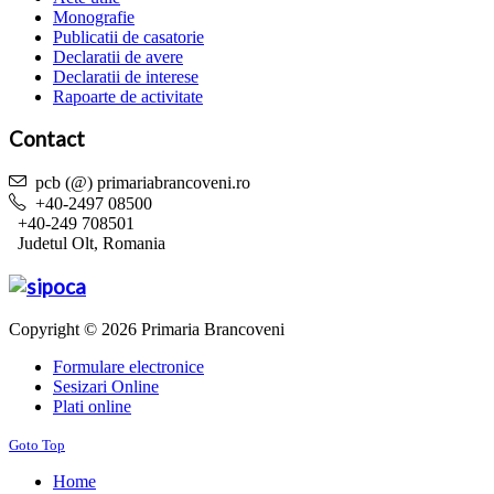
Monografie
Publicatii de casatorie
Declaratii de avere
Declaratii de interese
Rapoarte de activitate
Contact
pcb (@) primariabrancoveni.ro
+40-2497 08500
+40-249 708501
Judetul Olt, Romania
Copyright © 2026 Primaria Brancoveni
Formulare electronice
Sesizari Online
Plati online
Goto Top
Home