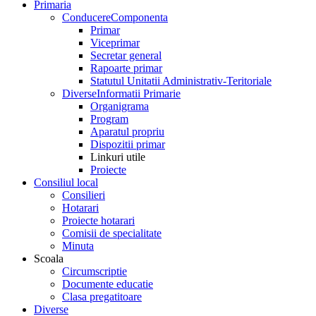
Primaria
Conducere
Componenta
Primar
Viceprimar
Secretar general
Rapoarte primar
Statutul Unitatii Administrativ-Teritoriale
Diverse
Informatii Primarie
Organigrama
Program
Aparatul propriu
Dispozitii primar
Linkuri utile
Proiecte
Consiliul local
Consilieri
Hotarari
Proiecte hotarari
Comisii de specialitate
Minuta
Scoala
Circumscriptie
Documente educatie
Clasa pregatitoare
Diverse