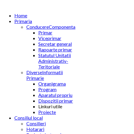
Home
Primaria
Conducere
Componenta
Primar
Viceprimar
Secretar general
Rapoarte primar
Statutul Unitatii
Administrativ-
Teritoriale
Diverse
Informatii
Primarie
Organigrama
Program
Aparatul propriu
Dispozitii primar
Linkuri utile
Proiecte
Consiliul local
Consilieri
Hotarari