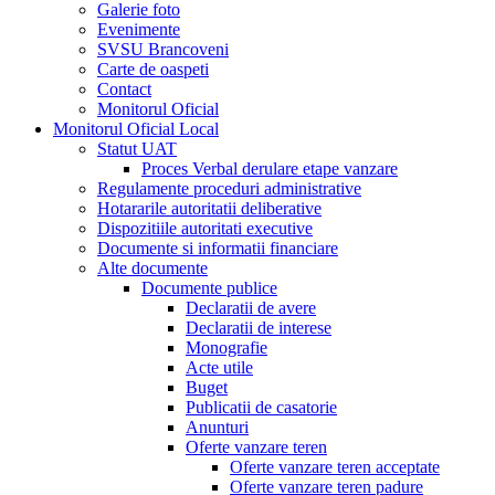
Galerie foto
Evenimente
SVSU Brancoveni
Carte de oaspeti
Contact
Monitorul Oficial
Monitorul Oficial Local
Statut UAT
Proces Verbal derulare etape vanzare
Regulamente proceduri administrative
Hotararile autoritatii deliberative
Dispozitiile autoritati executive
Documente si informatii financiare
Alte documente
Documente publice
Declaratii de avere
Declaratii de interese
Monografie
Acte utile
Buget
Publicatii de casatorie
Anunturi
Oferte vanzare teren
Oferte vanzare teren acceptate
Oferte vanzare teren padure