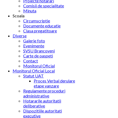
Proiecte hotarari
Comisii de specialitate
Minuta
Scoala
Circumscriptie
Documente educatie
Clasa pregatitoare
Diverse
Galerie foto
Evenimente
SVSU Brancoveni
Carte de oaspeti
Contact
Monitorul Oficial
Monitorul Oficial Local
Statut UAT
Proces Verbal derulare
etape vanzare
Regulamente proceduri
administrative
Hotararile autoritatii
deliberative
Dispozitiile autoritati
executive