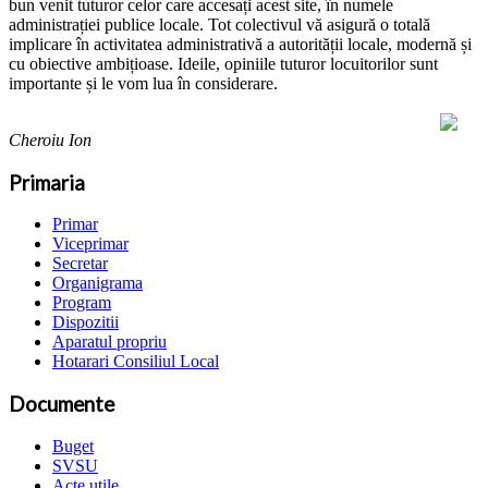
bun venit tuturor celor care accesați acest site, în numele
administrației publice locale. Tot colectivul vă asigură o totală
implicare în activitatea administrativă a autorității locale, modernă și
cu obiective ambițioase. Ideile, opiniile tuturor locuitorilor sunt
importante și le vom lua în considerare.
Cheroiu Ion
Primaria
Primar
Viceprimar
Secretar
Organigrama
Program
Dispozitii
Aparatul propriu
Hotarari Consiliul Local
Documente
Buget
SVSU
Acte utile