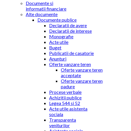
Documente si
informatii financiare
Alte documente
Documente publice
Declaratii de avere
Declaratii de interese
Monografie
Acte utile
Buget
Publicatii de casatorie
Anunturi
Oferte vanzare teren
Oferte vanzare teren
acceptate
Oferte vanzare teren
padure
Procese verbale
Achizitii publice
Legea 544 si 52
Acte utile asistenta
sociala
Transparenta
veniturilor
Asistenta sociala