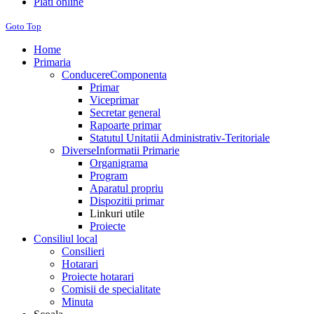
Plati online
Goto Top
Home
Primaria
Conducere
Componenta
Primar
Viceprimar
Secretar general
Rapoarte primar
Statutul Unitatii Administrativ-Teritoriale
Diverse
Informatii Primarie
Organigrama
Program
Aparatul propriu
Dispozitii primar
Linkuri utile
Proiecte
Consiliul local
Consilieri
Hotarari
Proiecte hotarari
Comisii de specialitate
Minuta