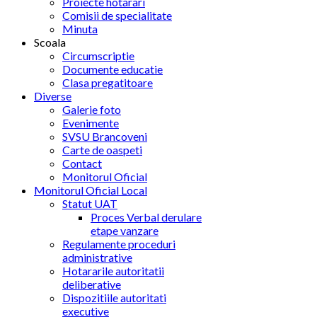
Proiecte hotarari
Comisii de specialitate
Minuta
Scoala
Circumscriptie
Documente educatie
Clasa pregatitoare
Diverse
Galerie foto
Evenimente
SVSU Brancoveni
Carte de oaspeti
Contact
Monitorul Oficial
Monitorul Oficial Local
Statut UAT
Proces Verbal derulare
etape vanzare
Regulamente proceduri
administrative
Hotararile autoritatii
deliberative
Dispozitiile autoritati
executive