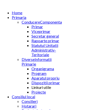
Home
Primaria
Conducere
Componenta
Primar
Viceprimar
Secretar general
Rapoarte primar
Statutul Unitatii
Administrativ-
Teritoriale
Diverse
Informatii
Primarie
Organigrama
Program
Aparatul propriu
Dispozitii primar
Linkuri utile
Proiecte
Consiliul local
Consilieri
Hotarari