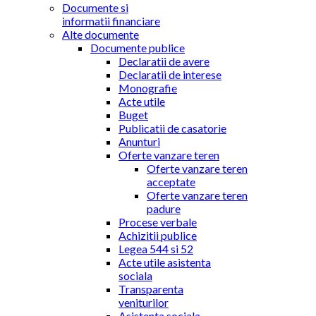
Documente si
informatii financiare
Alte documente
Documente publice
Declaratii de avere
Declaratii de interese
Monografie
Acte utile
Buget
Publicatii de casatorie
Anunturi
Oferte vanzare teren
Oferte vanzare teren
acceptate
Oferte vanzare teren
padure
Procese verbale
Achizitii publice
Legea 544 si 52
Acte utile asistenta
sociala
Transparenta
veniturilor
Asistenta sociala