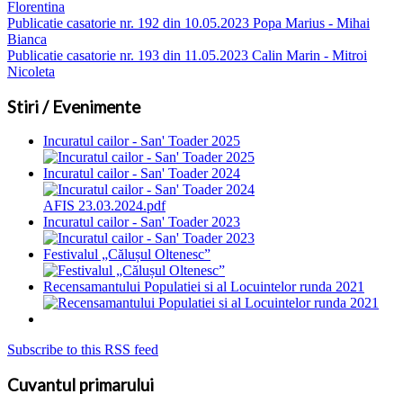
Florentina
Publicatie casatorie nr. 192 din 10.05.2023 Popa Marius - Mihai
Bianca
Publicatie casatorie nr. 193 din 11.05.2023 Calin Marin - Mitroi
Nicoleta
Stiri / Evenimente
Incuratul cailor - San' Toader 2025
Incuratul cailor - San' Toader 2024
AFIS 23.03.2024.pdf
Incuratul cailor - San' Toader 2023
Festivalul „Călușul Oltenesc”
Recensamantului Populatiei si al Locuintelor runda 2021
Subscribe to this RSS feed
Cuvantul primarului