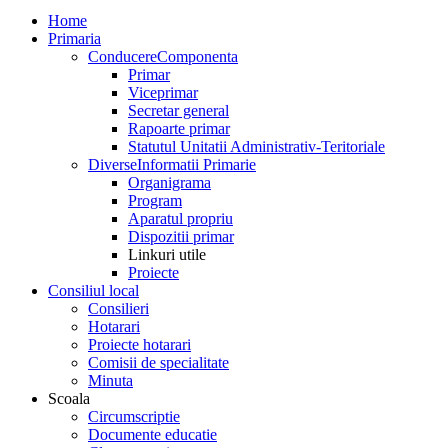
Home
Primaria
Conducere
Componenta
Primar
Viceprimar
Secretar general
Rapoarte primar
Statutul Unitatii Administrativ-Teritoriale
Diverse
Informatii Primarie
Organigrama
Program
Aparatul propriu
Dispozitii primar
Linkuri utile
Proiecte
Consiliul local
Consilieri
Hotarari
Proiecte hotarari
Comisii de specialitate
Minuta
Scoala
Circumscriptie
Documente educatie