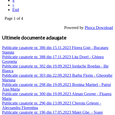
4
»
End
Page 1 of 4
Powered by
Phoca Download
Ultimele documente adaugate
Publicatie casatorie nr. 386 din 15.11.2023 Florea Gigi - Bucataru
Stanuta
Publicatie casatorie nr. 388 din 17.11.2023 Lita Dorel - Ghinea
Georgeta
Publicatie casatorie nr. 302 din 19.09.2023 Iordache Bogdan - Ilie
Bianca
Publicatie casatorie nr. 303 din 22.09.2023 Barbu Florin - Gheorghe
Mariana
Publicatie casatorie nr. 298 din 19.09.2023 Bostina Marinel - Patrut
Ana-Maria
Publicatie casatorie nr. 300 din 19.09.2023 Alman George - Floarea
Maria
Publicatie casatorie nr. 296 din 13.09.2023 Cheroiu Grigore -
Alecsandru Florentina
Publicatie casatorie nr. 196 din 17.05.2023 Matei Ghe. - Soare