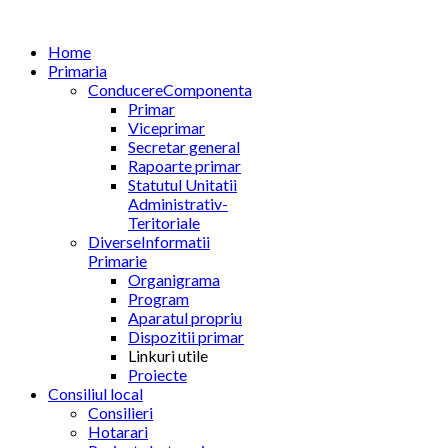
Home
Primaria
Conducere
Componenta
Primar
Viceprimar
Secretar general
Rapoarte primar
Statutul Unitatii
Administrativ-
Teritoriale
Diverse
Informatii
Primarie
Organigrama
Program
Aparatul propriu
Dispozitii primar
Linkuri utile
Proiecte
Consiliul local
Consilieri
Hotarari