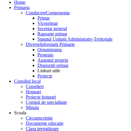
Home
Primaria
Conducere
Componenta
Primar
Viceprimar
Secretar general
Rapoarte primar
Statutul Unitatii Administrativ-Teritoriale
Diverse
Informatii Primarie
Organigrama
Program
Aparatul propriu
Dispozitii primar
Linkuri utile
Proiecte
Consiliul local
Consilieri
Hotarari
Proiecte hotarari
Comisii de specialitate
Minuta
Scoala
Circumscriptie
Documente educatie
Clasa pregatitoare