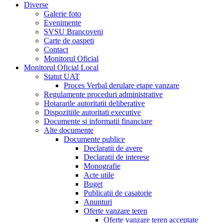
Diverse
Galerie foto
Evenimente
SVSU Brancoveni
Carte de oaspeti
Contact
Monitorul Oficial
Monitorul Oficial Local
Statut UAT
Proces Verbal derulare etape vanzare
Regulamente proceduri administrative
Hotararile autoritatii deliberative
Dispozitiile autoritati executive
Documente si informatii financiare
Alte documente
Documente publice
Declaratii de avere
Declaratii de interese
Monografie
Acte utile
Buget
Publicatii de casatorie
Anunturi
Oferte vanzare teren
Oferte vanzare teren acceptate