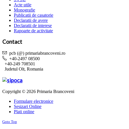
Acte utile
Monografie
Publicatii de casatorie
Declaratii de avere
Declaratii de interese
Rapoarte de activitate
Contact
pcb (@) primariabrancoveni.ro
+40-2497 08500
+40-249 708501
Judetul Olt, Romania
Copyright © 2026 Primaria Brancoveni
Formulare electronice
Sesizari Online
Plati online
Goto Top