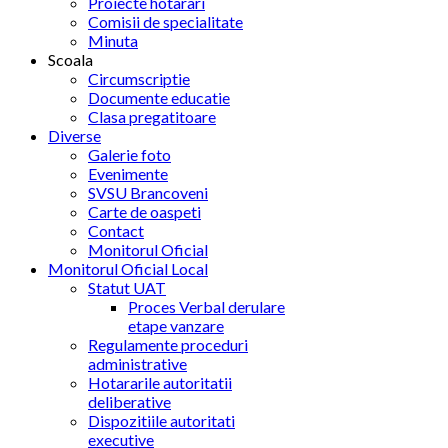
Proiecte hotarari
Comisii de specialitate
Minuta
Scoala
Circumscriptie
Documente educatie
Clasa pregatitoare
Diverse
Galerie foto
Evenimente
SVSU Brancoveni
Carte de oaspeti
Contact
Monitorul Oficial
Monitorul Oficial Local
Statut UAT
Proces Verbal derulare
etape vanzare
Regulamente proceduri
administrative
Hotararile autoritatii
deliberative
Dispozitiile autoritati
executive