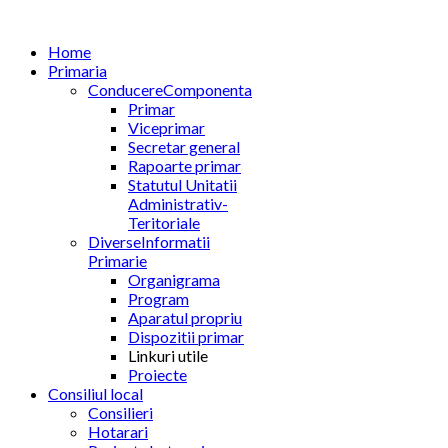
Home
Primaria
Conducere
Componenta
Primar
Viceprimar
Secretar general
Rapoarte primar
Statutul Unitatii
Administrativ-
Teritoriale
Diverse
Informatii
Primarie
Organigrama
Program
Aparatul propriu
Dispozitii primar
Linkuri utile
Proiecte
Consiliul local
Consilieri
Hotarari