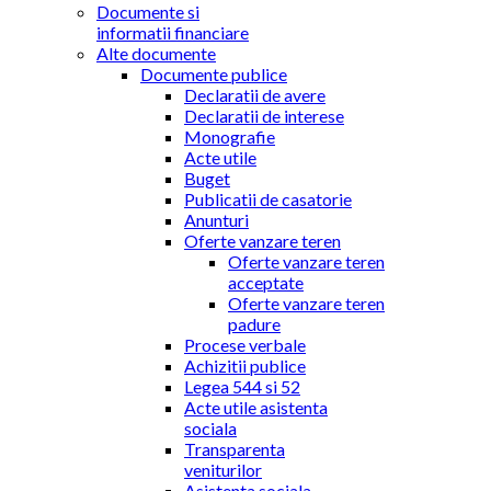
Documente si
informatii financiare
Alte documente
Documente publice
Declaratii de avere
Declaratii de interese
Monografie
Acte utile
Buget
Publicatii de casatorie
Anunturi
Oferte vanzare teren
Oferte vanzare teren
acceptate
Oferte vanzare teren
padure
Procese verbale
Achizitii publice
Legea 544 si 52
Acte utile asistenta
sociala
Transparenta
veniturilor
Asistenta sociala