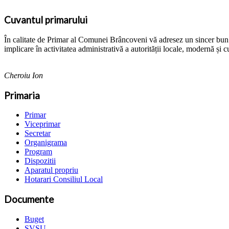
Cuvantul primarului
În calitate de Primar al Comunei Brâncoveni vă adresez un sincer bun ven
implicare în activitatea administrativă a autorității locale, modernă și c
Cheroiu Ion
Primaria
Primar
Viceprimar
Secretar
Organigrama
Program
Dispozitii
Aparatul propriu
Hotarari Consiliul Local
Documente
Buget
SVSU