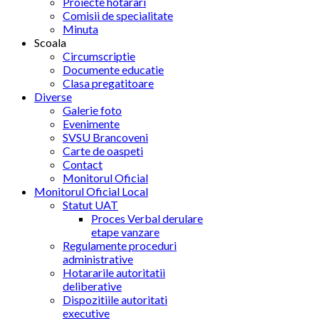
Proiecte hotarari
Comisii de specialitate
Minuta
Scoala
Circumscriptie
Documente educatie
Clasa pregatitoare
Diverse
Galerie foto
Evenimente
SVSU Brancoveni
Carte de oaspeti
Contact
Monitorul Oficial
Monitorul Oficial Local
Statut UAT
Proces Verbal derulare
etape vanzare
Regulamente proceduri
administrative
Hotararile autoritatii
deliberative
Dispozitiile autoritati
executive