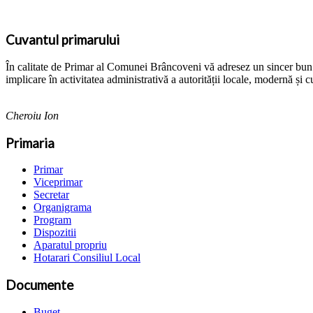
Cuvantul primarului
În calitate de Primar al Comunei Brâncoveni vă adresez un sincer bun ven
implicare în activitatea administrativă a autorității locale, modernă și c
Cheroiu Ion
Primaria
Primar
Viceprimar
Secretar
Organigrama
Program
Dispozitii
Aparatul propriu
Hotarari Consiliul Local
Documente
Buget