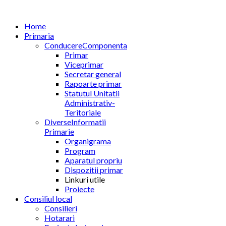
Home
Primaria
Conducere
Componenta
Primar
Viceprimar
Secretar general
Rapoarte primar
Statutul Unitatii
Administrativ-
Teritoriale
Diverse
Informatii
Primarie
Organigrama
Program
Aparatul propriu
Dispozitii primar
Linkuri utile
Proiecte
Consiliul local
Consilieri
Hotarari