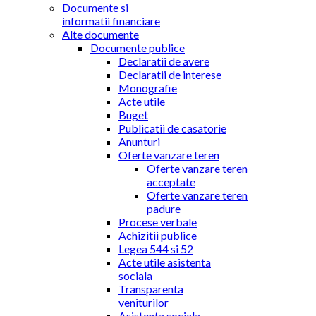
Documente si
informatii financiare
Alte documente
Documente publice
Declaratii de avere
Declaratii de interese
Monografie
Acte utile
Buget
Publicatii de casatorie
Anunturi
Oferte vanzare teren
Oferte vanzare teren
acceptate
Oferte vanzare teren
padure
Procese verbale
Achizitii publice
Legea 544 si 52
Acte utile asistenta
sociala
Transparenta
veniturilor
Asistenta sociala