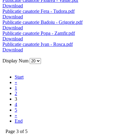
Publicatie casatorie Floarea - Vasile.pdf
Download
Publicatie casatorie Fera - Tudora.pdf
Download
Publicatie casatorie Badoiu - Grigorie.pdf
Download
Publicatie casatorie Popa - Zamfir.pdf
Download
Publicatie casatorie Ivan - Rosca.pdf
Download
Display Num
Start
«
1
2
3
4
5
»
End
Page 3 of 5