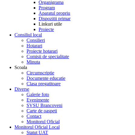
Organigrama
Program
Aparatul propriu
Dispozitii primar
Linkuri utile
Proiecte
Consiliul local
Consilieri
Hotarari
Proiecte hotarari
Comisii de specialitate
Minuta
Scoala
Circumscriptie
Documente educatie
Clasa pregatitoare
Diverse
Galerie foto
Evenimente
SVSU Brancoveni
Carte de oaspeti
Contact
Monitorul Oficial
Monitorul Oficial Local
Statut UAT