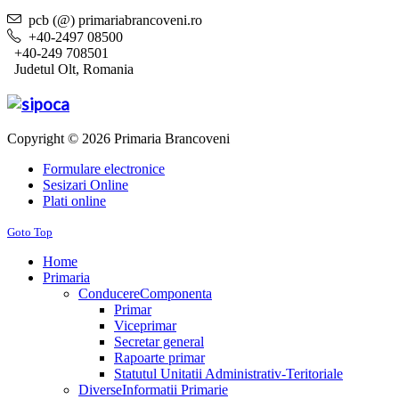
pcb (@) primariabrancoveni.ro
+40-2497 08500
+40-249 708501
Judetul Olt, Romania
Copyright © 2026 Primaria Brancoveni
Formulare electronice
Sesizari Online
Plati online
Goto Top
Home
Primaria
Conducere
Componenta
Primar
Viceprimar
Secretar general
Rapoarte primar
Statutul Unitatii Administrativ-Teritoriale
Diverse
Informatii Primarie