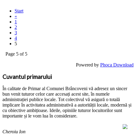
Start
«
1
2
3
4
5
Page 5 of 5
Powered by
Phoca Download
Cuvantul primarului
În calitate de Primar al Comunei Brâncoveni vă adresez un sincer
bun venit tuturor celor care accesați acest site, în numele
administrației publice locale. Tot colectivul vă asigură o totală
implicare în activitatea administrativă a autorității locale, modernă și
cu obiective ambițioase. Ideile, opiniile tuturor locuitorilor sunt
importante și le vom lua în considerare.
Cheroiu Ion