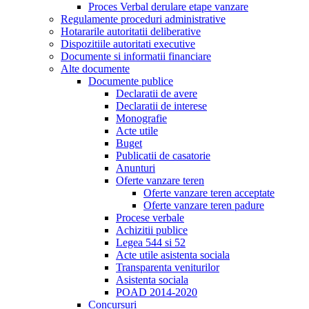
Proces Verbal derulare etape vanzare
Regulamente proceduri administrative
Hotararile autoritatii deliberative
Dispozitiile autoritati executive
Documente si informatii financiare
Alte documente
Documente publice
Declaratii de avere
Declaratii de interese
Monografie
Acte utile
Buget
Publicatii de casatorie
Anunturi
Oferte vanzare teren
Oferte vanzare teren acceptate
Oferte vanzare teren padure
Procese verbale
Achizitii publice
Legea 544 si 52
Acte utile asistenta sociala
Transparenta veniturilor
Asistenta sociala
POAD 2014-2020
Concursuri