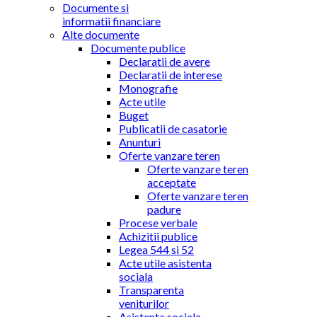
Documente si
informatii financiare
Alte documente
Documente publice
Declaratii de avere
Declaratii de interese
Monografie
Acte utile
Buget
Publicatii de casatorie
Anunturi
Oferte vanzare teren
Oferte vanzare teren
acceptate
Oferte vanzare teren
padure
Procese verbale
Achizitii publice
Legea 544 si 52
Acte utile asistenta
sociala
Transparenta
veniturilor
Asistenta sociala