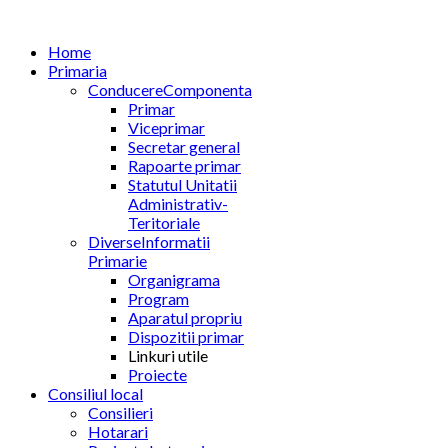
Home
Primaria
Conducere
Componenta
Primar
Viceprimar
Secretar general
Rapoarte primar
Statutul Unitatii
Administrativ-
Teritoriale
Diverse
Informatii
Primarie
Organigrama
Program
Aparatul propriu
Dispozitii primar
Linkuri utile
Proiecte
Consiliul local
Consilieri
Hotarari