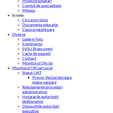
Proiecte hotarari
Comisii de specialitate
Minuta
Scoala
Circumscriptie
Documente educatie
Clasa pregatitoare
Diverse
Galerie foto
Evenimente
SVSU Brancoveni
Carte de oaspeti
Contact
Monitorul Oficial
Monitorul Oficial Local
Statut UAT
Proces Verbal derulare
etape vanzare
Regulamente proceduri
administrative
Hotararile autoritatii
deliberative
Dispozitiile autoritati
executive