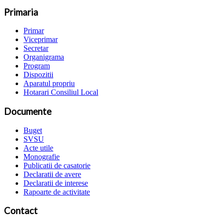
Primaria
Primar
Viceprimar
Secretar
Organigrama
Program
Dispozitii
Aparatul propriu
Hotarari Consiliul Local
Documente
Buget
SVSU
Acte utile
Monografie
Publicatii de casatorie
Declaratii de avere
Declaratii de interese
Rapoarte de activitate
Contact