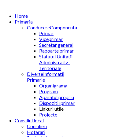
Home
Primaria
Conducere
Componenta
Primar
Viceprimar
Secretar general
Rapoarte primar
Statutul Unitatii
Administrativ-
Teritoriale
Diverse
Informatii
Primarie
Organigrama
Program
Aparatul propriu
Dispozitii primar
Linkuri utile
Proiecte
Consiliul local
Consilieri
Hotarari