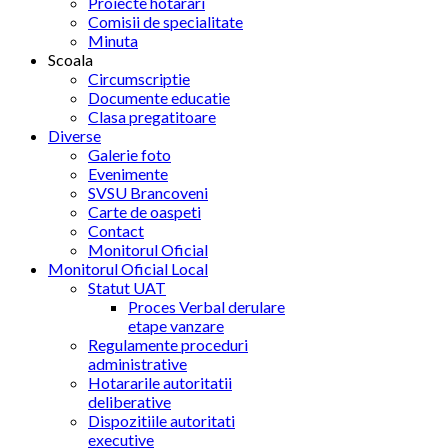
Proiecte hotarari
Comisii de specialitate
Minuta
Scoala
Circumscriptie
Documente educatie
Clasa pregatitoare
Diverse
Galerie foto
Evenimente
SVSU Brancoveni
Carte de oaspeti
Contact
Monitorul Oficial
Monitorul Oficial Local
Statut UAT
Proces Verbal derulare
etape vanzare
Regulamente proceduri
administrative
Hotararile autoritatii
deliberative
Dispozitiile autoritati
executive