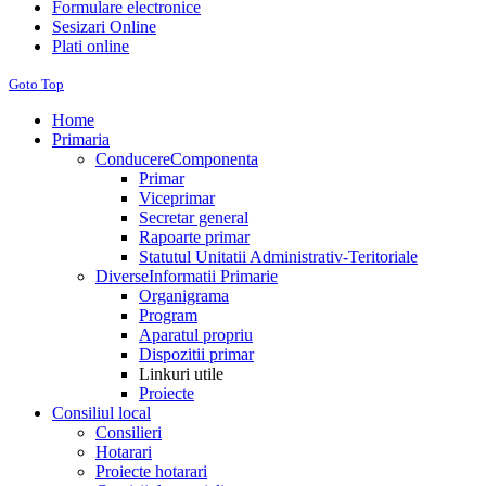
Formulare electronice
Sesizari Online
Plati online
Goto Top
Home
Primaria
Conducere
Componenta
Primar
Viceprimar
Secretar general
Rapoarte primar
Statutul Unitatii Administrativ-Teritoriale
Diverse
Informatii Primarie
Organigrama
Program
Aparatul propriu
Dispozitii primar
Linkuri utile
Proiecte
Consiliul local
Consilieri
Hotarari
Proiecte hotarari