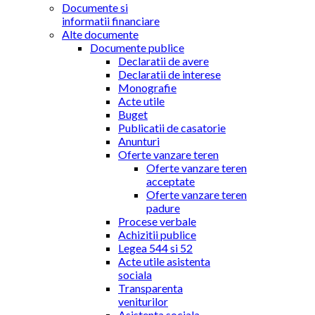
Documente si
informatii financiare
Alte documente
Documente publice
Declaratii de avere
Declaratii de interese
Monografie
Acte utile
Buget
Publicatii de casatorie
Anunturi
Oferte vanzare teren
Oferte vanzare teren
acceptate
Oferte vanzare teren
padure
Procese verbale
Achizitii publice
Legea 544 si 52
Acte utile asistenta
sociala
Transparenta
veniturilor
Asistenta sociala