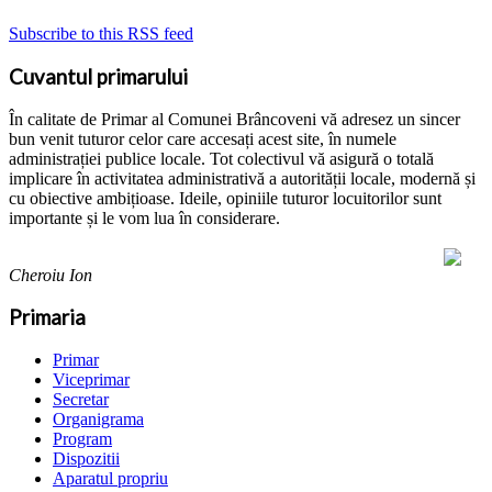
Subscribe to this RSS feed
Cuvantul primarului
În calitate de Primar al Comunei Brâncoveni vă adresez un sincer
bun venit tuturor celor care accesați acest site, în numele
administrației publice locale. Tot colectivul vă asigură o totală
implicare în activitatea administrativă a autorității locale, modernă și
cu obiective ambițioase. Ideile, opiniile tuturor locuitorilor sunt
importante și le vom lua în considerare.
Cheroiu Ion
Primaria
Primar
Viceprimar
Secretar
Organigrama
Program
Dispozitii
Aparatul propriu