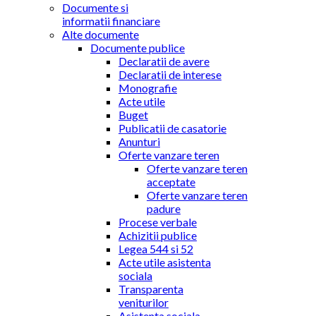
Documente si
informatii financiare
Alte documente
Documente publice
Declaratii de avere
Declaratii de interese
Monografie
Acte utile
Buget
Publicatii de casatorie
Anunturi
Oferte vanzare teren
Oferte vanzare teren
acceptate
Oferte vanzare teren
padure
Procese verbale
Achizitii publice
Legea 544 si 52
Acte utile asistenta
sociala
Transparenta
veniturilor
Asistenta sociala