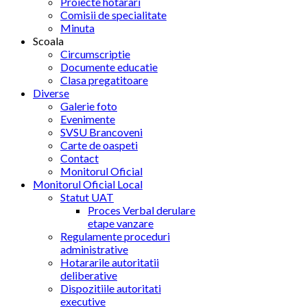
Proiecte hotarari
Comisii de specialitate
Minuta
Scoala
Circumscriptie
Documente educatie
Clasa pregatitoare
Diverse
Galerie foto
Evenimente
SVSU Brancoveni
Carte de oaspeti
Contact
Monitorul Oficial
Monitorul Oficial Local
Statut UAT
Proces Verbal derulare
etape vanzare
Regulamente proceduri
administrative
Hotararile autoritatii
deliberative
Dispozitiile autoritati
executive