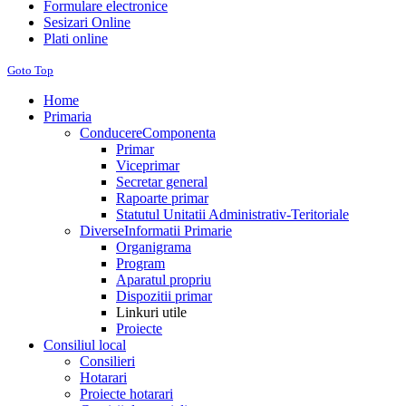
Formulare electronice
Sesizari Online
Plati online
Goto Top
Home
Primaria
Conducere
Componenta
Primar
Viceprimar
Secretar general
Rapoarte primar
Statutul Unitatii Administrativ-Teritoriale
Diverse
Informatii Primarie
Organigrama
Program
Aparatul propriu
Dispozitii primar
Linkuri utile
Proiecte
Consiliul local
Consilieri
Hotarari
Proiecte hotarari