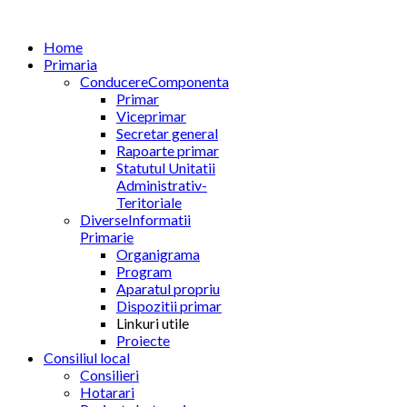
Home
Primaria
Conducere
Componenta
Primar
Viceprimar
Secretar general
Rapoarte primar
Statutul Unitatii
Administrativ-
Teritoriale
Diverse
Informatii
Primarie
Organigrama
Program
Aparatul propriu
Dispozitii primar
Linkuri utile
Proiecte
Consiliul local
Consilieri
Hotarari