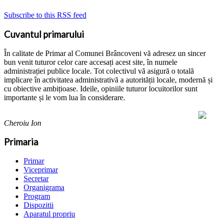
Subscribe to this RSS feed
Cuvantul primarului
În calitate de Primar al Comunei Brâncoveni vă adresez un sincer
bun venit tuturor celor care accesați acest site, în numele
administrației publice locale. Tot colectivul vă asigură o totală
implicare în activitatea administrativă a autorității locale, modernă și
cu obiective ambițioase. Ideile, opiniile tuturor locuitorilor sunt
importante și le vom lua în considerare.
Cheroiu Ion
Primaria
Primar
Viceprimar
Secretar
Organigrama
Program
Dispozitii
Aparatul propriu