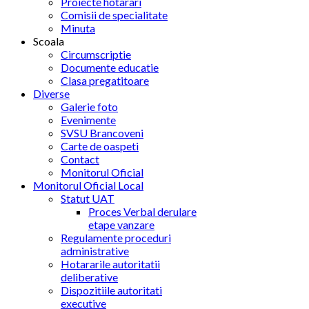
Proiecte hotarari
Comisii de specialitate
Minuta
Scoala
Circumscriptie
Documente educatie
Clasa pregatitoare
Diverse
Galerie foto
Evenimente
SVSU Brancoveni
Carte de oaspeti
Contact
Monitorul Oficial
Monitorul Oficial Local
Statut UAT
Proces Verbal derulare
etape vanzare
Regulamente proceduri
administrative
Hotararile autoritatii
deliberative
Dispozitiile autoritati
executive