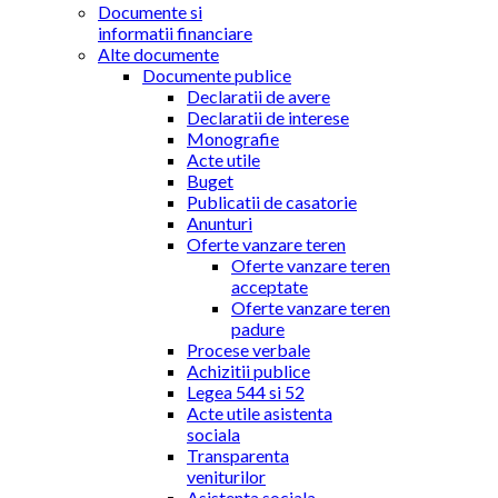
Documente si
informatii financiare
Alte documente
Documente publice
Declaratii de avere
Declaratii de interese
Monografie
Acte utile
Buget
Publicatii de casatorie
Anunturi
Oferte vanzare teren
Oferte vanzare teren
acceptate
Oferte vanzare teren
padure
Procese verbale
Achizitii publice
Legea 544 si 52
Acte utile asistenta
sociala
Transparenta
veniturilor
Asistenta sociala