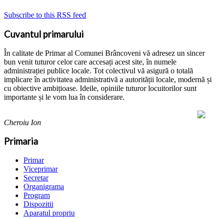
Subscribe to this RSS feed
Cuvantul primarului
În calitate de Primar al Comunei Brâncoveni vă adresez un sincer
bun venit tuturor celor care accesați acest site, în numele
administrației publice locale. Tot colectivul vă asigură o totală
implicare în activitatea administrativă a autorității locale, modernă și
cu obiective ambițioase. Ideile, opiniile tuturor locuitorilor sunt
importante și le vom lua în considerare.
Cheroiu Ion
Primaria
Primar
Viceprimar
Secretar
Organigrama
Program
Dispozitii
Aparatul propriu