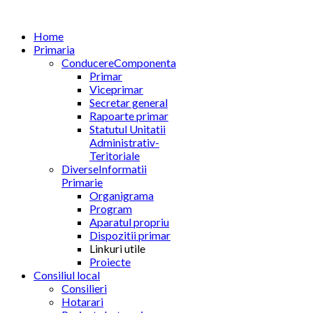
Home
Primaria
Conducere
Componenta
Primar
Viceprimar
Secretar general
Rapoarte primar
Statutul Unitatii
Administrativ-
Teritoriale
Diverse
Informatii
Primarie
Organigrama
Program
Aparatul propriu
Dispozitii primar
Linkuri utile
Proiecte
Consiliul local
Consilieri
Hotarari