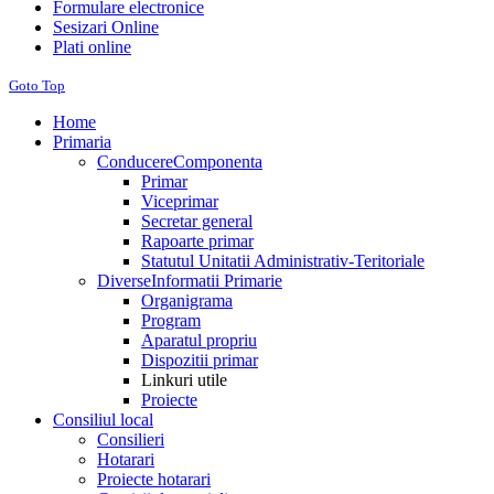
Formulare electronice
Sesizari Online
Plati online
Goto Top
Home
Primaria
Conducere
Componenta
Primar
Viceprimar
Secretar general
Rapoarte primar
Statutul Unitatii Administrativ-Teritoriale
Diverse
Informatii Primarie
Organigrama
Program
Aparatul propriu
Dispozitii primar
Linkuri utile
Proiecte
Consiliul local
Consilieri
Hotarari
Proiecte hotarari