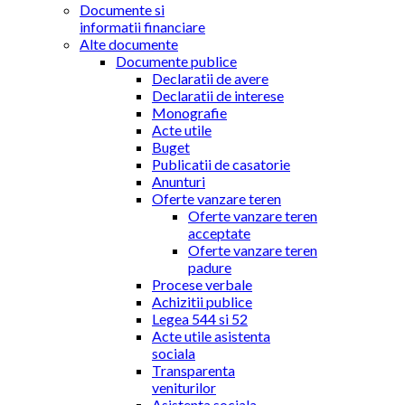
Documente si
informatii financiare
Alte documente
Documente publice
Declaratii de avere
Declaratii de interese
Monografie
Acte utile
Buget
Publicatii de casatorie
Anunturi
Oferte vanzare teren
Oferte vanzare teren
acceptate
Oferte vanzare teren
padure
Procese verbale
Achizitii publice
Legea 544 si 52
Acte utile asistenta
sociala
Transparenta
veniturilor
Asistenta sociala