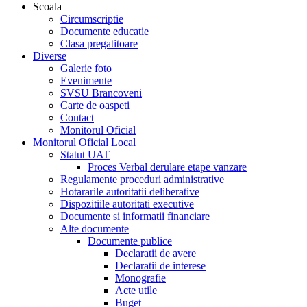
Scoala
Circumscriptie
Documente educatie
Clasa pregatitoare
Diverse
Galerie foto
Evenimente
SVSU Brancoveni
Carte de oaspeti
Contact
Monitorul Oficial
Monitorul Oficial Local
Statut UAT
Proces Verbal derulare etape vanzare
Regulamente proceduri administrative
Hotararile autoritatii deliberative
Dispozitiile autoritati executive
Documente si informatii financiare
Alte documente
Documente publice
Declaratii de avere
Declaratii de interese
Monografie
Acte utile
Buget