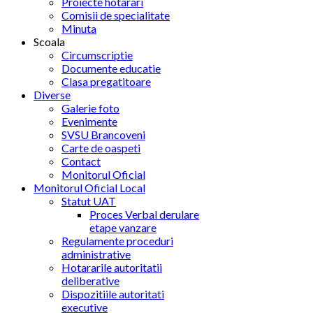
Proiecte hotarari
Comisii de specialitate
Minuta
Scoala
Circumscriptie
Documente educatie
Clasa pregatitoare
Diverse
Galerie foto
Evenimente
SVSU Brancoveni
Carte de oaspeti
Contact
Monitorul Oficial
Monitorul Oficial Local
Statut UAT
Proces Verbal derulare
etape vanzare
Regulamente proceduri
administrative
Hotararile autoritatii
deliberative
Dispozitiile autoritati
executive