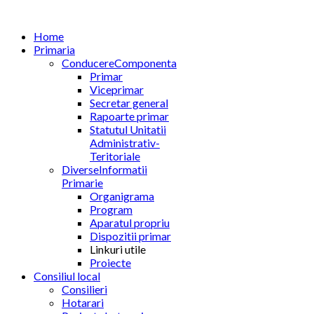
Home
Primaria
Conducere
Componenta
Primar
Viceprimar
Secretar general
Rapoarte primar
Statutul Unitatii
Administrativ-
Teritoriale
Diverse
Informatii
Primarie
Organigrama
Program
Aparatul propriu
Dispozitii primar
Linkuri utile
Proiecte
Consiliul local
Consilieri
Hotarari