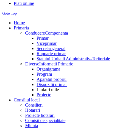
Plati online
Goto Top
Home
Primaria
Conducere
Componenta
Primar
Viceprimar
Secretar general
Rapoarte primar
Statutul Unitatii Administrativ-Teritoriale
Diverse
Informatii Primarie
Organigrama
Program
Aparatul propriu
Dispozitii primar
Linkuri utile
Proiecte
Consiliul local
Consilieri
Hotarari
Proiecte hotarari
Comisii de specialitate
Minuta