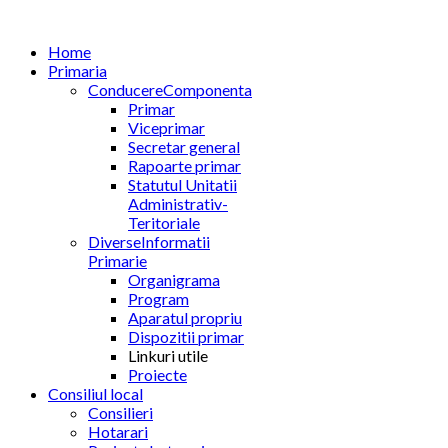
Home
Primaria
Conducere
Componenta
Primar
Viceprimar
Secretar general
Rapoarte primar
Statutul Unitatii
Administrativ-
Teritoriale
Diverse
Informatii
Primarie
Organigrama
Program
Aparatul propriu
Dispozitii primar
Linkuri utile
Proiecte
Consiliul local
Consilieri
Hotarari