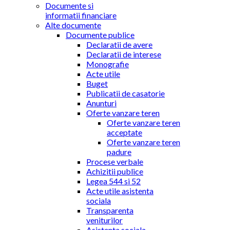
Documente si
informatii financiare
Alte documente
Documente publice
Declaratii de avere
Declaratii de interese
Monografie
Acte utile
Buget
Publicatii de casatorie
Anunturi
Oferte vanzare teren
Oferte vanzare teren
acceptate
Oferte vanzare teren
padure
Procese verbale
Achizitii publice
Legea 544 si 52
Acte utile asistenta
sociala
Transparenta
veniturilor
Asistenta sociala