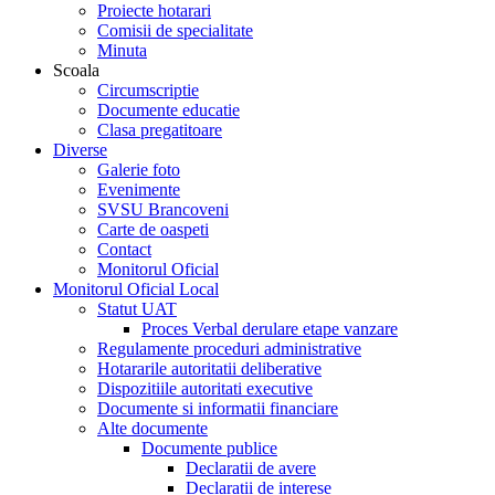
Proiecte hotarari
Comisii de specialitate
Minuta
Scoala
Circumscriptie
Documente educatie
Clasa pregatitoare
Diverse
Galerie foto
Evenimente
SVSU Brancoveni
Carte de oaspeti
Contact
Monitorul Oficial
Monitorul Oficial Local
Statut UAT
Proces Verbal derulare etape vanzare
Regulamente proceduri administrative
Hotararile autoritatii deliberative
Dispozitiile autoritati executive
Documente si informatii financiare
Alte documente
Documente publice
Declaratii de avere
Declaratii de interese