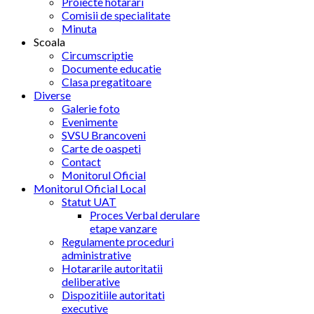
Proiecte hotarari
Comisii de specialitate
Minuta
Scoala
Circumscriptie
Documente educatie
Clasa pregatitoare
Diverse
Galerie foto
Evenimente
SVSU Brancoveni
Carte de oaspeti
Contact
Monitorul Oficial
Monitorul Oficial Local
Statut UAT
Proces Verbal derulare
etape vanzare
Regulamente proceduri
administrative
Hotararile autoritatii
deliberative
Dispozitiile autoritati
executive