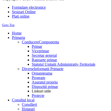
Formulare electronice
Sesizari Online
Plati online
Goto Top
Home
Primaria
Conducere
Componenta
Primar
Viceprimar
Secretar general
Rapoarte primar
Statutul Unitatii Administrativ-Teritoriale
Diverse
Informatii Primarie
Organigrama
Program
Aparatul propriu
Dispozitii primar
Linkuri utile
Proiecte
Consiliul local
Consilieri
Hotarari