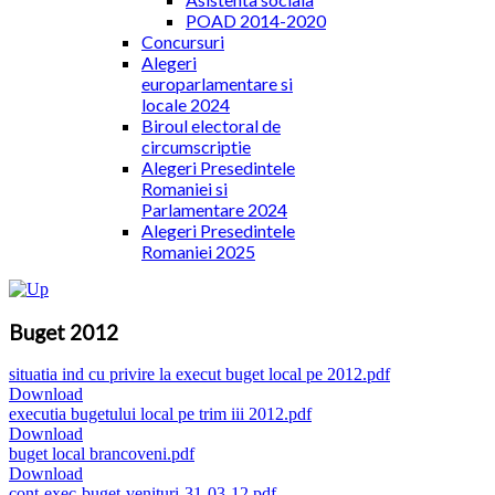
POAD 2014-2020
Concursuri
Alegeri
europarlamentare si
locale 2024
Biroul electoral de
circumscriptie
Alegeri Presedintele
Romaniei si
Parlamentare 2024
Alegeri Presedintele
Romaniei 2025
Buget 2012
situatia ind cu privire la execut buget local pe 2012.pdf
Download
executia bugetului local pe trim iii 2012.pdf
Download
buget local brancoveni.pdf
Download
cont-exec-buget-venituri-31-03-12.pdf