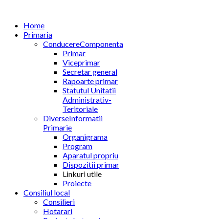
Home
Primaria
Conducere
Componenta
Primar
Viceprimar
Secretar general
Rapoarte primar
Statutul Unitatii
Administrativ-
Teritoriale
Diverse
Informatii
Primarie
Organigrama
Program
Aparatul propriu
Dispozitii primar
Linkuri utile
Proiecte
Consiliul local
Consilieri
Hotarari