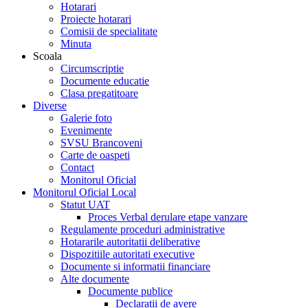
Hotarari
Proiecte hotarari
Comisii de specialitate
Minuta
Scoala
Circumscriptie
Documente educatie
Clasa pregatitoare
Diverse
Galerie foto
Evenimente
SVSU Brancoveni
Carte de oaspeti
Contact
Monitorul Oficial
Monitorul Oficial Local
Statut UAT
Proces Verbal derulare etape vanzare
Regulamente proceduri administrative
Hotararile autoritatii deliberative
Dispozitiile autoritati executive
Documente si informatii financiare
Alte documente
Documente publice
Declaratii de avere