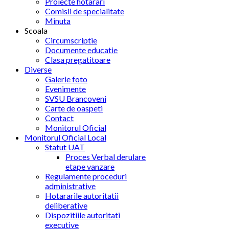
Proiecte hotarari
Comisii de specialitate
Minuta
Scoala
Circumscriptie
Documente educatie
Clasa pregatitoare
Diverse
Galerie foto
Evenimente
SVSU Brancoveni
Carte de oaspeti
Contact
Monitorul Oficial
Monitorul Oficial Local
Statut UAT
Proces Verbal derulare
etape vanzare
Regulamente proceduri
administrative
Hotararile autoritatii
deliberative
Dispozitiile autoritati
executive