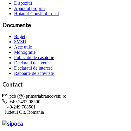
Dispozitii
Aparatul propriu
Hotarari Consiliul Local
Documente
Buget
SVSU
Acte utile
Monografie
Publicatii de casatorie
Declaratii de avere
Declaratii de interese
Rapoarte de activitate
Contact
pcb (@) primariabrancoveni.ro
+40-2497 08500
+40-249 708501
Judetul Olt, Romania