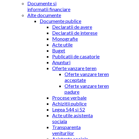
Documente si
informatii financiare
Alte documente
Documente publice
Declaratii de avere
Declaratii de interese
Monografie
Acte utile
Buget
Publicatii de casatorie
Anunturi
Oferte vanzare teren
Oferte vanzare teren
acceptate
Oferte vanzare teren
padure
Procese verbale
Achizitii publice
Legea 544 si 52
Acte utile asistenta
sociala
Transparenta
veniturilor
Asistenta sociala