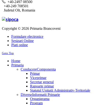
+40-2497 08500
+40-249 708501
Judetul Olt, Romania
Copyright © 2026 Primaria Brancoveni
Formulare electronice
Sesizari Online
Plati online
Goto Top
Home
Primaria
Conducere
Componenta
Primar
Viceprimar
Secretar general
Rapoarte primar
Statutul Unitatii Administrativ-Teritoriale
Diverse
Informatii Primarie
Organigrama
Program