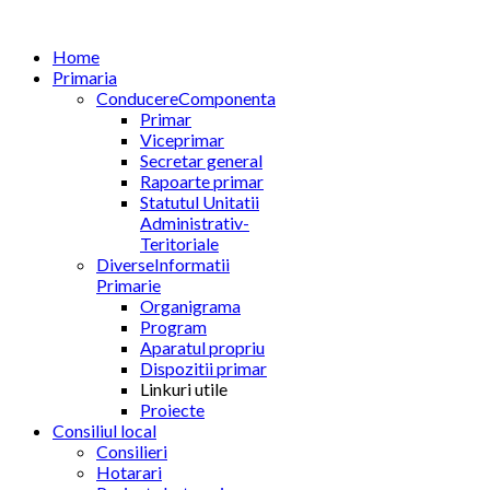
Home
Primaria
Conducere
Componenta
Primar
Viceprimar
Secretar general
Rapoarte primar
Statutul Unitatii
Administrativ-
Teritoriale
Diverse
Informatii
Primarie
Organigrama
Program
Aparatul propriu
Dispozitii primar
Linkuri utile
Proiecte
Consiliul local
Consilieri
Hotarari