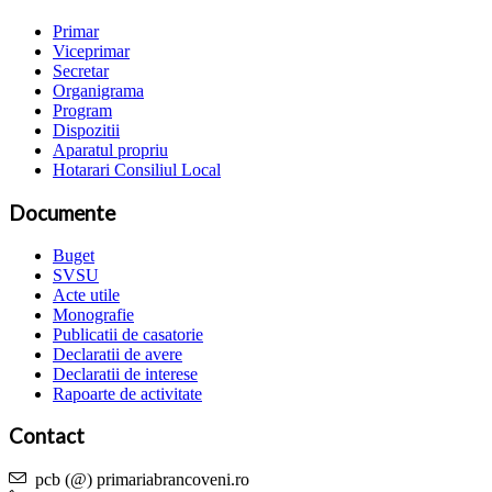
Primar
Viceprimar
Secretar
Organigrama
Program
Dispozitii
Aparatul propriu
Hotarari Consiliul Local
Documente
Buget
SVSU
Acte utile
Monografie
Publicatii de casatorie
Declaratii de avere
Declaratii de interese
Rapoarte de activitate
Contact
pcb (@) primariabrancoveni.ro