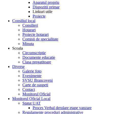
Aparatul propriu
Dispozitii primar
Linkuri utile
Proiecte
Consiliul local
Consilieri
Hotarari
Proiecte hotarari
Comisii de specialitate
Minuta
Scoala
Circumscriptie
Documente educatie
Clasa pregatitoare
Diverse
Galerie foto
Evenimente
SVSU Brancoveni
Carte de oaspeti
Contact
Monitorul Oficial
Monitorul Oficial Local
Statut UAT
Proces Verbal derulare etape vanzare
Regulamente proceduri administrative