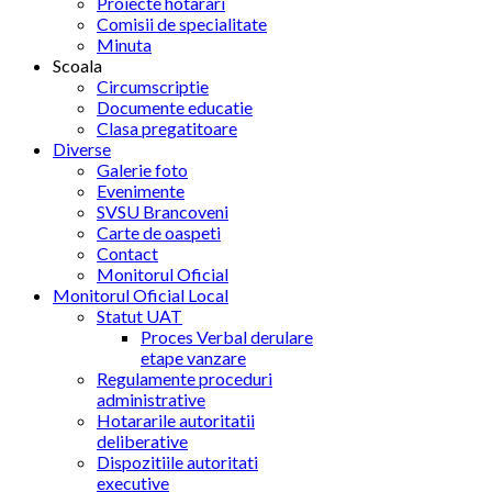
Proiecte hotarari
Comisii de specialitate
Minuta
Scoala
Circumscriptie
Documente educatie
Clasa pregatitoare
Diverse
Galerie foto
Evenimente
SVSU Brancoveni
Carte de oaspeti
Contact
Monitorul Oficial
Monitorul Oficial Local
Statut UAT
Proces Verbal derulare
etape vanzare
Regulamente proceduri
administrative
Hotararile autoritatii
deliberative
Dispozitiile autoritati
executive