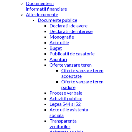
Documente si
informatii financiare
Alte documente
Documente publice
Declaratii de avere
Declaratii de interese
Monografie
Acte utile
Buget
Publicatii de casatorie
Anunturi
Oferte vanzare teren
Oferte vanzare teren
acceptate
Oferte vanzare teren
padure
Procese verbale
Achizitii publice
Legea 544 si 52
Acte utile asistenta
sociala
Transparenta
veniturilor
Asistenta sociala