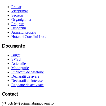
Primar
Viceprimar
Secretar
Organigrama
Program
Dispozitii
Aparatul propriu
Hotarari Consiliul Local
Documente
Buget
SVSU
Acte utile
Monografie
Publicatii de casatorie
Declaratii de avere
Declaratii de interese
Rapoarte de activitate
Contact
pcb (@) primariabrancoveni.ro