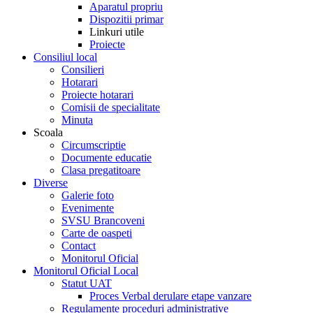
Aparatul propriu
Dispozitii primar
Linkuri utile
Proiecte
Consiliul local
Consilieri
Hotarari
Proiecte hotarari
Comisii de specialitate
Minuta
Scoala
Circumscriptie
Documente educatie
Clasa pregatitoare
Diverse
Galerie foto
Evenimente
SVSU Brancoveni
Carte de oaspeti
Contact
Monitorul Oficial
Monitorul Oficial Local
Statut UAT
Proces Verbal derulare etape vanzare
Regulamente proceduri administrative