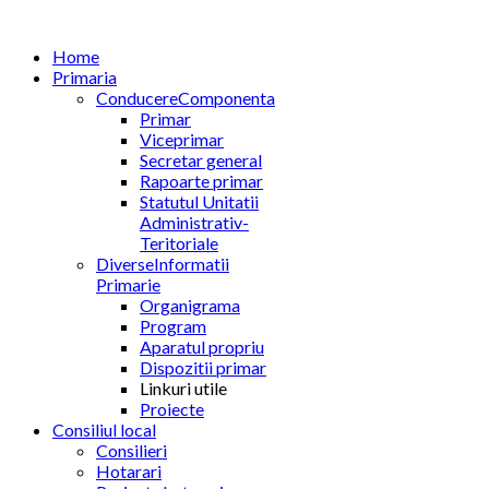
Home
Primaria
Conducere
Componenta
Primar
Viceprimar
Secretar general
Rapoarte primar
Statutul Unitatii
Administrativ-
Teritoriale
Diverse
Informatii
Primarie
Organigrama
Program
Aparatul propriu
Dispozitii primar
Linkuri utile
Proiecte
Consiliul local
Consilieri
Hotarari