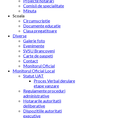
Proiecte hotarari
Comisii de specialitate
Minuta
Scoala
Circumscriptie
Documente educatie
Clasa pregatitoare
Diverse
Galerie foto
Evenimente
SVSU Brancoveni
Carte de oaspeti
Contact
Monitorul Oficial
Monitorul Oficial Local
Statut UAT
Proces Verbal derulare
etape vanzare
Regulamente proceduri
administrative
Hotararile autoritatii
deliberative
Dispozitiile autoritati
executive