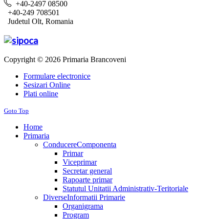
+40-2497 08500
+40-249 708501
Judetul Olt, Romania
Copyright © 2026 Primaria Brancoveni
Formulare electronice
Sesizari Online
Plati online
Goto Top
Home
Primaria
Conducere
Componenta
Primar
Viceprimar
Secretar general
Rapoarte primar
Statutul Unitatii Administrativ-Teritoriale
Diverse
Informatii Primarie
Organigrama
Program