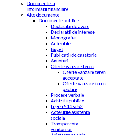
Documente si
informatii financiare
Alte documente
Documente publice
Declaratii de avere
Declaratii de interese
Monografie
Acte utile
Buget
Publicatii de casatorie
Anunturi
Oferte vanzare teren
Oferte vanzare teren
acceptate
Oferte vanzare teren
padure
Procese verbale
Achizitii publice
Legea 544 si 52
Acte utile asistenta
sociala
Transparenta
veniturilor
Asistenta sociala