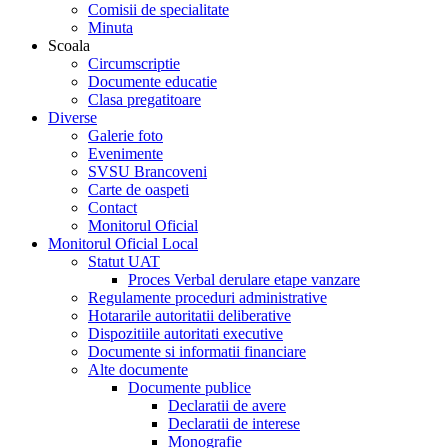
Comisii de specialitate
Minuta
Scoala
Circumscriptie
Documente educatie
Clasa pregatitoare
Diverse
Galerie foto
Evenimente
SVSU Brancoveni
Carte de oaspeti
Contact
Monitorul Oficial
Monitorul Oficial Local
Statut UAT
Proces Verbal derulare etape vanzare
Regulamente proceduri administrative
Hotararile autoritatii deliberative
Dispozitiile autoritati executive
Documente si informatii financiare
Alte documente
Documente publice
Declaratii de avere
Declaratii de interese
Monografie