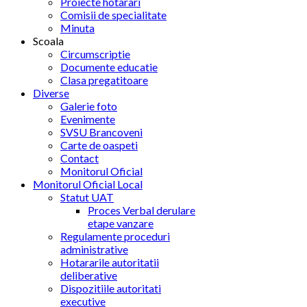
Proiecte hotarari
Comisii de specialitate
Minuta
Scoala
Circumscriptie
Documente educatie
Clasa pregatitoare
Diverse
Galerie foto
Evenimente
SVSU Brancoveni
Carte de oaspeti
Contact
Monitorul Oficial
Monitorul Oficial Local
Statut UAT
Proces Verbal derulare
etape vanzare
Regulamente proceduri
administrative
Hotararile autoritatii
deliberative
Dispozitiile autoritati
executive