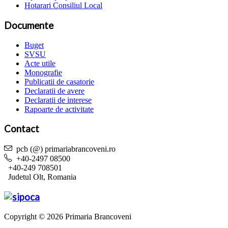
Hotarari Consiliul Local
Documente
Buget
SVSU
Acte utile
Monografie
Publicatii de casatorie
Declaratii de avere
Declaratii de interese
Rapoarte de activitate
Contact
pcb (@) primariabrancoveni.ro
+40-2497 08500
+40-249 708501
Judetul Olt, Romania
Copyright © 2026 Primaria Brancoveni