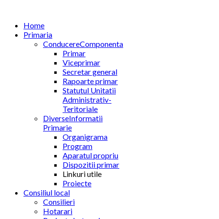
Home
Primaria
Conducere
Componenta
Primar
Viceprimar
Secretar general
Rapoarte primar
Statutul Unitatii
Administrativ-
Teritoriale
Diverse
Informatii
Primarie
Organigrama
Program
Aparatul propriu
Dispozitii primar
Linkuri utile
Proiecte
Consiliul local
Consilieri
Hotarari