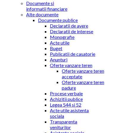
Documente si
informatii financiare
Alte documente
Documente publice
Declaratii de avere
Declaratii de interese
Monografie
Acte utile
Buget
Publicatii de casatorie
Anunturi
Oferte vanzare teren
Oferte vanzare teren
acceptate
Oferte vanzare teren
padure
Procese verbale
Achizitii publice
Legea 544 si 52
Acte utile asistenta
sociala
Transparenta
veniturilor
Asistenta sociala