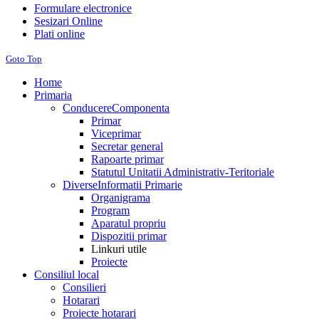
Formulare electronice
Sesizari Online
Plati online
Goto Top
Home
Primaria
Conducere
Componenta
Primar
Viceprimar
Secretar general
Rapoarte primar
Statutul Unitatii Administrativ-Teritoriale
Diverse
Informatii Primarie
Organigrama
Program
Aparatul propriu
Dispozitii primar
Linkuri utile
Proiecte
Consiliul local
Consilieri
Hotarari
Proiecte hotarari