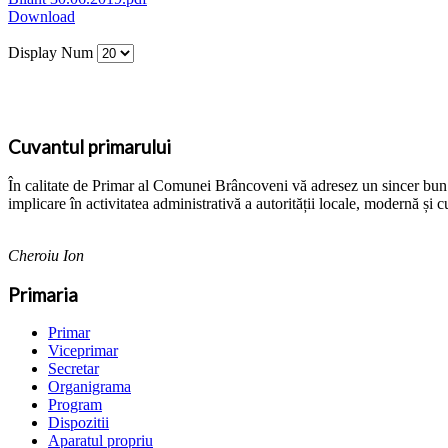
Download
Display Num
Cuvantul primarului
În calitate de Primar al Comunei Brâncoveni vă adresez un sincer bun ven
implicare în activitatea administrativă a autorității locale, modernă și c
Cheroiu Ion
Primaria
Primar
Viceprimar
Secretar
Organigrama
Program
Dispozitii
Aparatul propriu