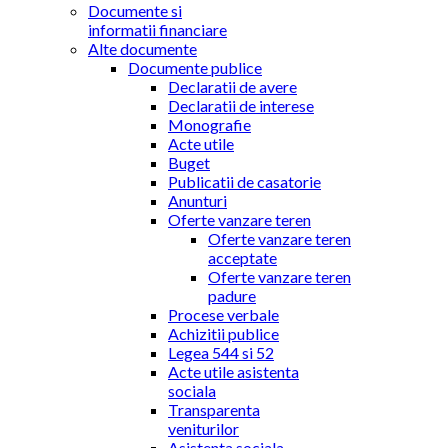
Documente si
informatii financiare
Alte documente
Documente publice
Declaratii de avere
Declaratii de interese
Monografie
Acte utile
Buget
Publicatii de casatorie
Anunturi
Oferte vanzare teren
Oferte vanzare teren
acceptate
Oferte vanzare teren
padure
Procese verbale
Achizitii publice
Legea 544 si 52
Acte utile asistenta
sociala
Transparenta
veniturilor
Asistenta sociala