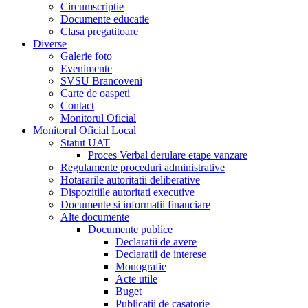
Circumscriptie
Documente educatie
Clasa pregatitoare
Diverse
Galerie foto
Evenimente
SVSU Brancoveni
Carte de oaspeti
Contact
Monitorul Oficial
Monitorul Oficial Local
Statut UAT
Proces Verbal derulare etape vanzare
Regulamente proceduri administrative
Hotararile autoritatii deliberative
Dispozitiile autoritati executive
Documente si informatii financiare
Alte documente
Documente publice
Declaratii de avere
Declaratii de interese
Monografie
Acte utile
Buget
Publicatii de casatorie