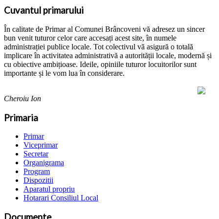
Cuvantul primarului
În calitate de Primar al Comunei Brâncoveni vă adresez un sincer
bun venit tuturor celor care accesați acest site, în numele
administrației publice locale. Tot colectivul vă asigură o totală
implicare în activitatea administrativă a autorității locale, modernă și
cu obiective ambițioase. Ideile, opiniile tuturor locuitorilor sunt
importante și le vom lua în considerare.
Cheroiu Ion
Primaria
Primar
Viceprimar
Secretar
Organigrama
Program
Dispozitii
Aparatul propriu
Hotarari Consiliul Local
Documente