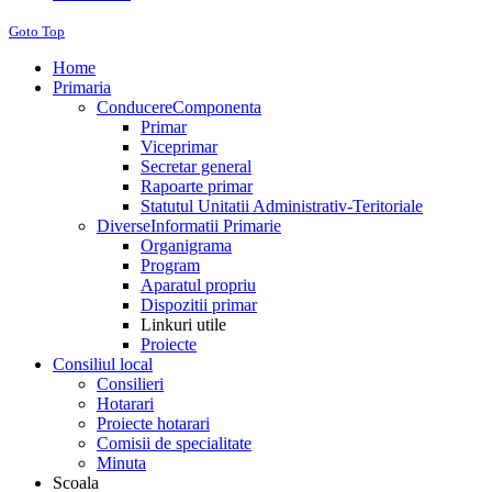
Goto Top
Home
Primaria
Conducere
Componenta
Primar
Viceprimar
Secretar general
Rapoarte primar
Statutul Unitatii Administrativ-Teritoriale
Diverse
Informatii Primarie
Organigrama
Program
Aparatul propriu
Dispozitii primar
Linkuri utile
Proiecte
Consiliul local
Consilieri
Hotarari
Proiecte hotarari
Comisii de specialitate
Minuta
Scoala