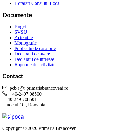
Hotarari Consiliul Local
Documente
Buget
SVSU
Acte utile
Monografie
Publicatii de casatorie
Declaratii de avere
Declaratii de interese
Rapoarte de activitate
Contact
pcb (@) primariabrancoveni.ro
+40-2497 08500
+40-249 708501
Judetul Olt, Romania
Copyright © 2026 Primaria Brancoveni