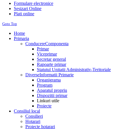
Formulare electronice
Sesizari Online
Plati online
Goto Top
Home
Primaria
Conducere
Componenta
Primar
Viceprimar
Secretar general
Rapoarte primar
Statutul Unitatii Administrativ-Teritoriale
Diverse
Informatii Primarie
Organigrama
Program
Aparatul propriu
Dispozitii primar
Linkuri utile
Proiecte
Consiliul local
Consilieri
Hotarari
Proiecte hotarari