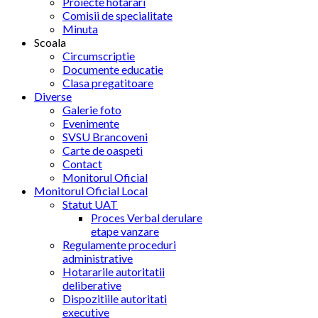
Proiecte hotarari
Comisii de specialitate
Minuta
Scoala
Circumscriptie
Documente educatie
Clasa pregatitoare
Diverse
Galerie foto
Evenimente
SVSU Brancoveni
Carte de oaspeti
Contact
Monitorul Oficial
Monitorul Oficial Local
Statut UAT
Proces Verbal derulare
etape vanzare
Regulamente proceduri
administrative
Hotararile autoritatii
deliberative
Dispozitiile autoritati
executive