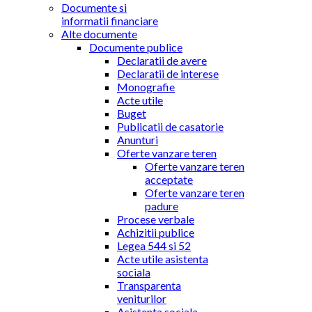
Documente si
informatii financiare
Alte documente
Documente publice
Declaratii de avere
Declaratii de interese
Monografie
Acte utile
Buget
Publicatii de casatorie
Anunturi
Oferte vanzare teren
Oferte vanzare teren
acceptate
Oferte vanzare teren
padure
Procese verbale
Achizitii publice
Legea 544 si 52
Acte utile asistenta
sociala
Transparenta
veniturilor
Asistenta sociala