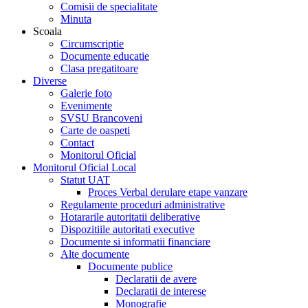
Comisii de specialitate
Minuta
Scoala
Circumscriptie
Documente educatie
Clasa pregatitoare
Diverse
Galerie foto
Evenimente
SVSU Brancoveni
Carte de oaspeti
Contact
Monitorul Oficial
Monitorul Oficial Local
Statut UAT
Proces Verbal derulare etape vanzare
Regulamente proceduri administrative
Hotararile autoritatii deliberative
Dispozitiile autoritati executive
Documente si informatii financiare
Alte documente
Documente publice
Declaratii de avere
Declaratii de interese
Monografie