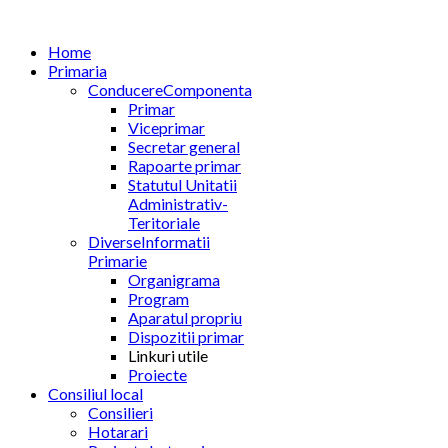
Home
Primaria
Conducere
Componenta
Primar
Viceprimar
Secretar general
Rapoarte primar
Statutul Unitatii
Administrativ-
Teritoriale
Diverse
Informatii
Primarie
Organigrama
Program
Aparatul propriu
Dispozitii primar
Linkuri utile
Proiecte
Consiliul local
Consilieri
Hotarari