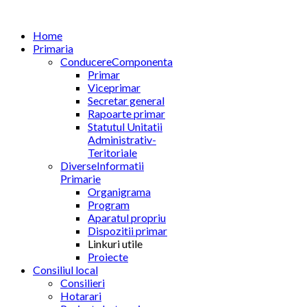
Home
Primaria
Conducere
Componenta
Primar
Viceprimar
Secretar general
Rapoarte primar
Statutul Unitatii
Administrativ-
Teritoriale
Diverse
Informatii
Primarie
Organigrama
Program
Aparatul propriu
Dispozitii primar
Linkuri utile
Proiecte
Consiliul local
Consilieri
Hotarari