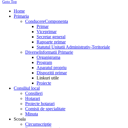
Goto Top
Home
Primaria
Conducere
Componenta
Primar
Viceprimar
Secretar general
Rapoarte primar
Statutul Unitatii Administrativ-Teritoriale
Diverse
Informatii Primarie
Organigrama
Program
Aparatul propriu
Dispozitii primar
Linkuri utile
Proiecte
Consiliul local
Consilieri
Hotarari
Proiecte hotarari
Comisii de specialitate
Minuta
Scoala
Circumscriptie