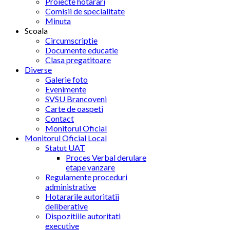
Proiecte hotarari
Comisii de specialitate
Minuta
Scoala
Circumscriptie
Documente educatie
Clasa pregatitoare
Diverse
Galerie foto
Evenimente
SVSU Brancoveni
Carte de oaspeti
Contact
Monitorul Oficial
Monitorul Oficial Local
Statut UAT
Proces Verbal derulare
etape vanzare
Regulamente proceduri
administrative
Hotararile autoritatii
deliberative
Dispozitiile autoritati
executive