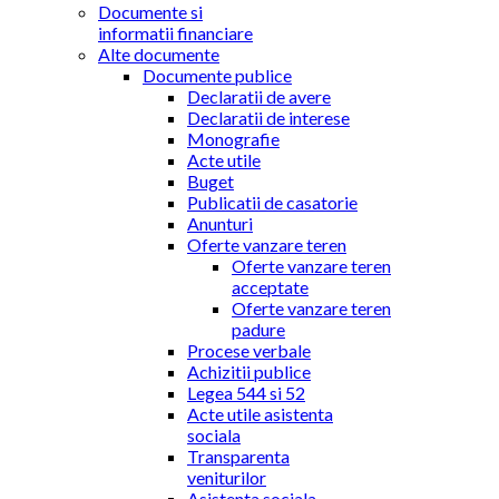
Documente si
informatii financiare
Alte documente
Documente publice
Declaratii de avere
Declaratii de interese
Monografie
Acte utile
Buget
Publicatii de casatorie
Anunturi
Oferte vanzare teren
Oferte vanzare teren
acceptate
Oferte vanzare teren
padure
Procese verbale
Achizitii publice
Legea 544 si 52
Acte utile asistenta
sociala
Transparenta
veniturilor
Asistenta sociala